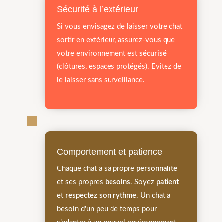
Sécurité à l’extérieur
Si vous envisagez de laisser votre chat
sortir en extérieur, assurez-vous que
votre environnement est
sécurisé
(clôtures, espaces protégés). Evitez de
le laisser sans surveillance.
Comportement et patience
Chaque chat a sa propre
personnalité
et ses propres
besoins
. Soyez
patient
et
respectez son rythme
. Un chat a
besoin d'un peu de temps pour