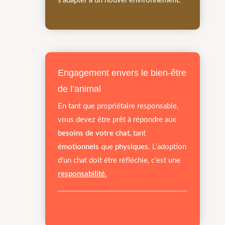
s’adapter à un nouvel environnement.
Engagement envers le bien-être
de l’animal
En tant que propriétaire responsable,
vous devez être prêt à répondre aux
besoins de votre chat
, tant
émotionnels
que
physiques
. L’adoption
d’un chat doit être réfléchie, c'est une
responsabilité.