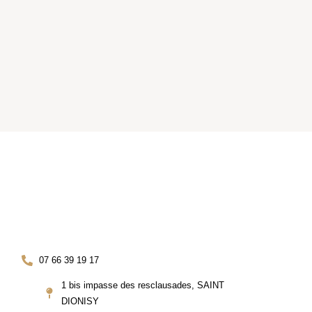
Contact Detail
07 66 39 19 17
1 bis impasse des resclausades, SAINT
DIONISY